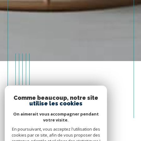
Prendre
Comme beaucoup, notre site
CONTACT
utilise les cookies
On aimerait vous accompagner pendant
+33 9 80 80 39 15
votre visite.
En poursuivant, vous acceptez l'utilisation des
immobilier@qleia.com
cookies par ce site, afin de vous proposer des