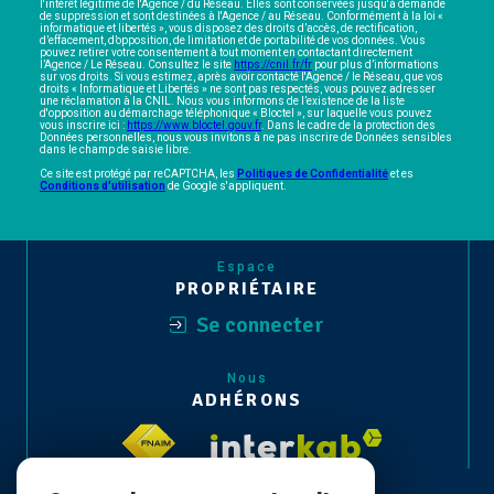
l'intérêt légitime de l'Agence / du Réseau. Elles sont conservées jusqu'à demande
de suppression et sont destinées à l'Agence / au Réseau. Conformément à la loi «
informatique et libertés », vous disposez des droits d’accès, de rectification,
d’effacement, d’opposition, de limitation et de portabilité de vos données. Vous
pouvez retirer votre consentement à tout moment en contactant directement
l’Agence / Le Réseau. Consultez le site
https://cnil.fr/fr
pour plus d’informations
sur vos droits. Si vous estimez, après avoir contacté l'Agence / le Réseau, que vos
droits « Informatique et Libertés » ne sont pas respectés, vous pouvez adresser
une réclamation à la CNIL. Nous vous informons de l’existence de la liste
d'opposition au démarchage téléphonique « Bloctel », sur laquelle vous pouvez
vous inscrire ici :
https://www.bloctel.gouv.fr
. Dans le cadre de la protection des
Données personnelles, nous vous invitons à ne pas inscrire de Données sensibles
dans le champ de saisie libre.
Ce site est protégé par reCAPTCHA, les
Politiques de Confidentialité
et es
Conditions d'utilisation
de Google s'appliquent.
Espace
PROPRIÉTAIRE
Se connecter
Nous
ADHÉRONS