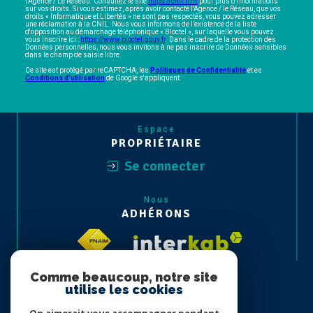
l’Agence / Le Réseau. Consultez le site
https://cnil.fr/fr
pour plus d’informations
sur vos droits. Si vous estimez, après avoir contacté l'Agence / le Réseau, que vos
droits « Informatique et Libertés » ne sont pas respectés, vous pouvez adresser
une réclamation à la CNIL. Nous vous informons de l’existence de la liste
d'opposition au démarchage téléphonique « Bloctel », sur laquelle vous pouvez
vous inscrire ici :
https://www.bloctel.gouv.fr
. Dans le cadre de la protection des
Données personnelles, nous vous invitons à ne pas inscrire de Données sensibles
dans le champ de saisie libre.
Ce site est protégé par reCAPTCHA, les
Politiques de Confidentialité
et es
Conditions d'utilisation
de Google s'appliquent.
Espace
PROPRIÉTAIRE
Se connecter
Nous
ADHÉRONS
Comme beaucoup, notre site
utilise les cookies