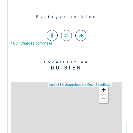
Partager ce bien
* CC : Charges comprises
Localisation
DU BIEN
Leaflet
|
©
Maps
|
© OpenStreetMap
Jawg
+
−