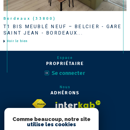
Bordeaux (33800)
T1 BIS MEUBLÉ NEUF – BELCIER - GARE
SAINT JEAN - BORDEAUX...
Voir le bien
Espace
PROPRIÉTAIRE
Se connecter
Nous
ADHÉRONS
Comme beaucoup, notre site
utilise les cookies