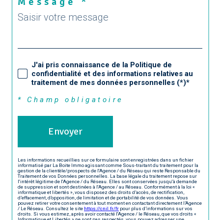
Message *
J'ai pris connaissance de la Politique de
confidentialité et des informations relatives au
traitement de mes données personnelles (*)*
* Champ obligatoire
Envoyer
Les informations recueillies sur ce formulaire sont enregistrées dans un fichier
informatisé par La Boite Immo agissant comme Sous-traitant du traitement pour la
gestion de la clientèle/prospects de l'Agence / du Réseau qui reste Responsable du
Traitement de vos Données personnelles. La base légale du traitement repose sur
l'intérêt légitime de l'Agence / du Réseau. Elles sont conservées jusqu'à demande
de suppression et sont destinées à l'Agence / au Réseau. Conformément à la loi «
informatique et libertés », vous disposez des droits d’accès, de rectification,
d’effacement, d’opposition, de limitation et de portabilité de vos données. Vous
pouvez retirer votre consentement à tout moment en contactant directement l’Agence
/ Le Réseau. Consultez le site
https://cnil.fr/fr
pour plus d’informations sur vos
droits. Si vous estimez, après avoir contacté l'Agence / le Réseau, que vos droits «
Informatique et Libertés » ne sont pas respectés, vous pouvez adresser une