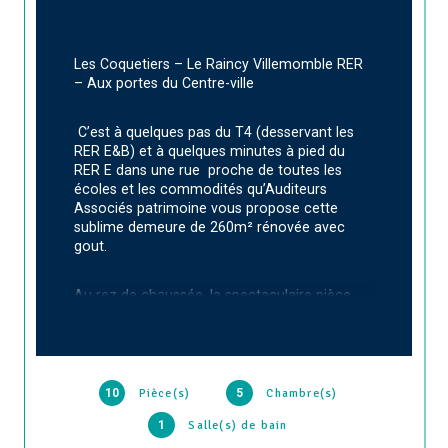
Les Coquetiers – Le Raincy Villemomble RER 
– Aux portes du Centre-ville
 C’est à quelques pas du T4 (desservant les 
RER E&B) et à quelques minutes à pied du 
RER E dans une rue  proche de toutes les 
écoles et les commodités qu’Auditeurs 
Associés patrimoine vous propose cette 
sublime demeure de 260m² rénovée avec 
gout.
Au rez de chaussée, la spectaculaire pièce 
de vie de 80m², équipée d’une majestueuse 
cheminée, donne sur le jardin. Une cuisine 
équipée haut de gamme et un bureau 
complètent ce niveau. Sur les niveaux 
supérieurs vous trouverez 5 chambres et 
10
Pièce(s)
5
Chambre(s)
deux salles de bains avec WC. Enfin, une 
1
Salle(s) de bain
dépendance attenante actuellement 
aménagée en salle de sport avec sauna et 