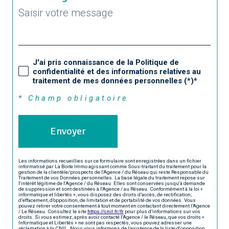
J'ai pris connaissance de la Politique de
confidentialité et des informations relatives au
traitement de mes données personnelles (*)*
* Champ obligatoire
Envoyer
Les informations recueillies sur ce formulaire sont enregistrées dans un fichier
informatisé par La Boite Immo agissant comme Sous-traitant du traitement pour la
gestion de la clientèle/prospects de l'Agence / du Réseau qui reste Responsable du
Traitement de vos Données personnelles. La base légale du traitement repose sur
l'intérêt légitime de l'Agence / du Réseau. Elles sont conservées jusqu'à demande
de suppression et sont destinées à l'Agence / au Réseau. Conformément à la loi «
informatique et libertés », vous disposez des droits d’accès, de rectification,
d’effacement, d’opposition, de limitation et de portabilité de vos données. Vous
pouvez retirer votre consentement à tout moment en contactant directement l’Agence
/ Le Réseau. Consultez le site
https://cnil.fr/fr
pour plus d’informations sur vos
droits. Si vous estimez, après avoir contacté l'Agence / le Réseau, que vos droits «
Informatique et Libertés » ne sont pas respectés, vous pouvez adresser une
réclamation à la CNIL. Nous vous informons de l’existence de la liste d'opposition