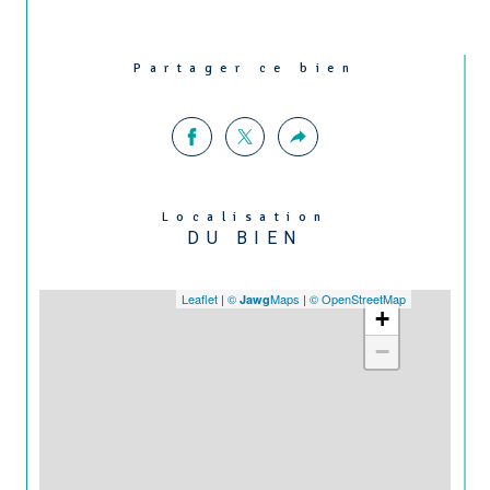
Partager ce bien
Localisation
DU BIEN
Leaflet
|
©
Maps
|
© OpenStreetMap
Jawg
+
−