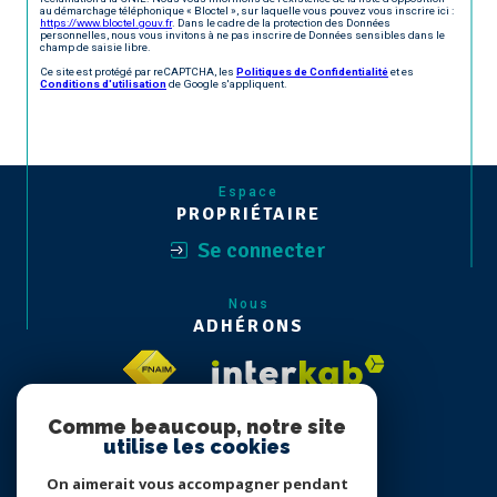
au démarchage téléphonique « Bloctel », sur laquelle vous pouvez vous inscrire ici :
https://www.bloctel.gouv.fr
. Dans le cadre de la protection des Données
personnelles, nous vous invitons à ne pas inscrire de Données sensibles dans le
champ de saisie libre.
Ce site est protégé par reCAPTCHA, les
Politiques de Confidentialité
et es
Conditions d'utilisation
de Google s'appliquent.
Espace
PROPRIÉTAIRE
Se connecter
Nous
ADHÉRONS
Comme beaucoup, notre site
utilise les cookies
On aimerait vous accompagner pendant