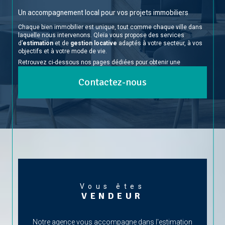
Un accompagnement local pour vos projets immobiliers
Chaque bien immobilier est unique, tout comme chaque ville dans
laquelle nous intervenons. Qleïa vous propose des services
d’
estimation
et de
gestion locative
adaptés à votre secteur, à vos
objectifs et à votre mode de vie.
Retrouvez ci-dessous nos pages dédiées pour obtenir une
estimation ou faire gérer votre bien par un professionnel, ville par
ville :
Contactez-nous
Estimation immobilière à Levallois-Perret
Gestion locative à Levallois-Perret
Estimation à Boulogne-Billancourt
Gestion locative à Boulogne-Billancourt
Estimation à Paris 8e
Gestion locative à Paris 8e
Estimation à Paris 17e
Gestion locative à Paris 17e
Estimation à Paris 16e
Gestion locative à Paris 16e
Estimation à Neuilly-sur-Seine
Vous êtes
VENDEUR
Gestion locative à Neuilly-sur-Seine
Estimation à Saint-Étienne
Gestion locative à Saint-Étienne
Notre agence vous accompagne dans l'estimation
Estimation à Saint-Chamond