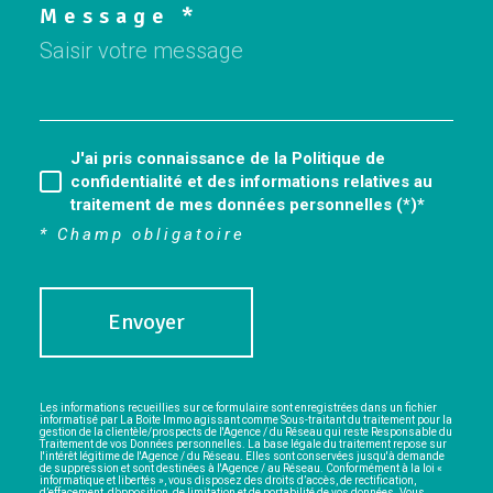
J'ai pris connaissance de la Politique de
confidentialité et des informations relatives au
traitement de mes données personnelles (*)*
* Champ obligatoire
Envoyer
Les informations recueillies sur ce formulaire sont enregistrées dans un fichier
informatisé par La Boite Immo agissant comme Sous-traitant du traitement pour la
gestion de la clientèle/prospects de l'Agence / du Réseau qui reste Responsable du
Traitement de vos Données personnelles. La base légale du traitement repose sur
l'intérêt légitime de l'Agence / du Réseau. Elles sont conservées jusqu'à demande
de suppression et sont destinées à l'Agence / au Réseau. Conformément à la loi «
informatique et libertés », vous disposez des droits d’accès, de rectification,
d’effacement, d’opposition, de limitation et de portabilité de vos données. Vous
pouvez retirer votre consentement à tout moment en contactant directement
l’Agence / Le Réseau. Consultez le site
https://cnil.fr/fr
pour plus d’informations
sur vos droits. Si vous estimez, après avoir contacté l'Agence / le Réseau, que vos