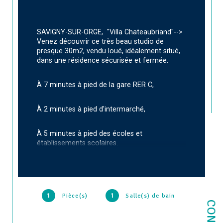
SAVIGNY-SUR-ORGE,  "Villa Chateaubriand"--> 
Venez découvrir ce très beau studio de 
presque 30m2, vendu loué, idéalement situé, 
dans une résidence sécurisée et fermée.
À 7 minutes à pied de la gare RER C,
À 2 minutes à pied d'intermarché,
À 5 minutes à pied des écoles et 
établissements scolaires.
L'appartement est vendu loué avec une 
locataire en place depuis presque 1 an (bail 
1
Pièce(s)
1
Salle(s) de bain
de 3 ans).