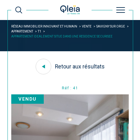
RÉSEAU IMMOBILIER INNOVANT ET HUMAIN
VENTE
SAVIGNY SUR ORGE
APPARTEMENT
T1
APPARTEMENT IDEALEMENT SITUE DANS UNE RESIDENCE SECURISEE
Retour aux résultats
Réf : 41
VENDU