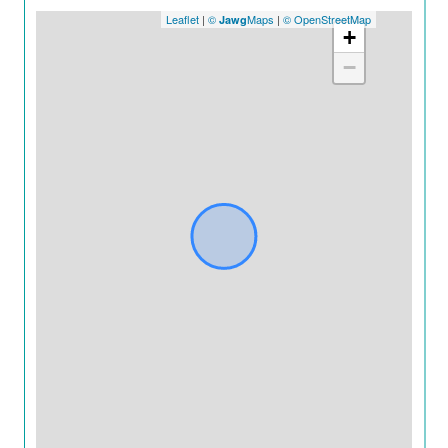
Leaflet
|
©
Maps
|
© OpenStreetMap
Jawg
+
−