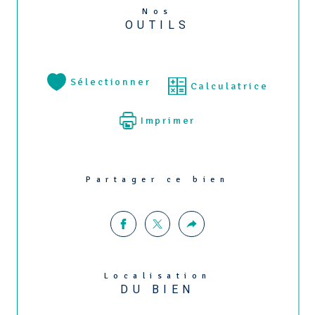
Nos
Très belle opportunitée d'investissement 
OUTILS
locatif, alors n'attendez plus pour prévoir une 
visite.
Sélectionner
Calculatrice
Conseillère disponible 6/7jours par mail ou 
téléphone.
Imprimer
Ce bien vous est présenté par votre conseillère 
Partager ce bien
en immobilier, Auréliane Robinet, de l'agence 
Qléïa immobilier, immatriculé au RSAC d'Evry 
sous le numéro 87776519800024.
Localisation
DU BIEN