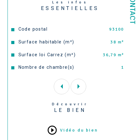
CONTACT
Les infos
ESSENTIELLES
Chauffage et eau chaude individuels gaz par 
une chaudière installée en 2019. Très faibles 
charges de copropriété : 70€/mois ! 
Caractéristiques
Valeurs
Code postal
93100
Surface habitable (m²)
38 m²
Surface loi Carrez (m²)
36,79 m²
Nombre de chambre(s)
1
- 
Découvrir
LE BIEN
Vidéo du bien