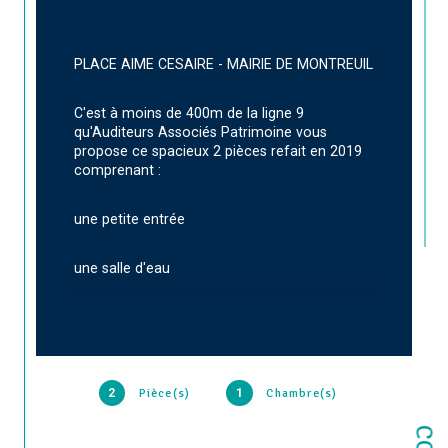
PLACE AIME CESAIRE - MAIRIE DE MONTREUIL
C'est à moins de 400m de la ligne 9 
qu'Auditeurs Associés Patrimoine vous 
propose ce spacieux 2 pièces refait en 2019 
comprenant :
une petite entrée
une salle d'eau 
un salon - séjour cuisine équipée et 
émanéagée 
une grande chambre
2
Pièce(s)
1
Chambre(s)