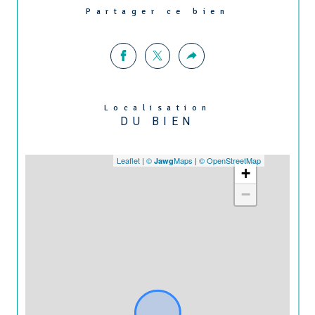
Partager ce bien
Localisation
DU BIEN
Leaflet
|
©
Maps
|
© OpenStreetMap
Jawg
+
−