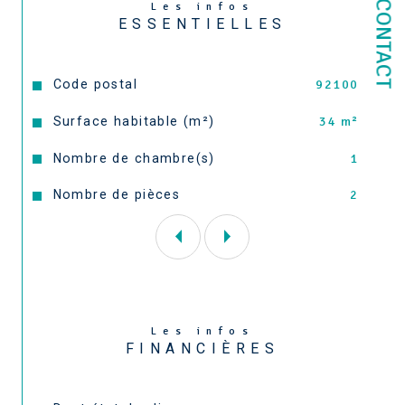
CONTACT
Les infos
candidature à envoyer au préalable 
ESSENTIELLES
Honoraires de location : 504€ (barème loi 
ALLUR)Dépôt de garantie :  1780€ (Deux mois 
de loyers hors charges).
Caractéristiques
Valeurs
Code postal
92100
Surface habitable (m²)
34 m²
Nombre de chambre(s)
1
Nombre de pièces
2
Les infos
FINANCIÈRES