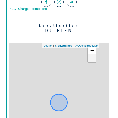
* CC : Charges comprises
Localisation
DU BIEN
Leaflet
|
©
Maps
|
© OpenStreetMap
Jawg
+
−