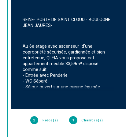
REINE- PORTE DE SAINT CLOUD - BOULOGNE 
JEAN JAURES-
Au 6e étage avec ascenseur  d'une 
copropriété sécurisée, gardiennée et bien 
entretenue, QLEIA vous propose cet 
appartement meublé 33,59m² disposé 
comme suit : 
- Entrée avec Penderie
- WC Séparé
- Séjour ouvert sur une cuisine équipée 
- Chambre semi ouverte avec placard
-  Salle d'eau attenante
Economique, l'eau chaude et le chauffage 
collectif compris dans les charges. En outre 
2
Pièce(s)
1
Chambre(s)
une cave propre complète le bien.  Disponible 
immédiatement. 
Conditions de visite : renseignements de 