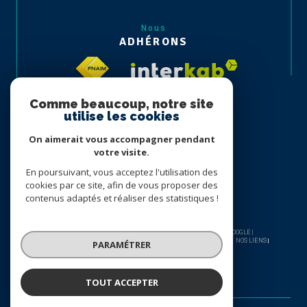
Nous
ADHÉRONS
Comme beaucoup, notre site
utilise les cookies
On aimerait vous accompagner pendant
votre visite.
En poursuivant, vous acceptez l'utilisation des
cookies par ce site, afin de vous proposer des
contenus adaptés et réaliser des statistiques !
© 2026 | TOUS DROITS RÉSERVÉS | TRADUCTION POWERED BY GOOGLE |
NOS HONORAIRES
PLAN DU SITE
MENTIONS LÉGALES
ADMIN
NOS LIENS
PARAMÉTRER
POLITIQUE RGPD
COOKIES
TOUT ACCEPTER