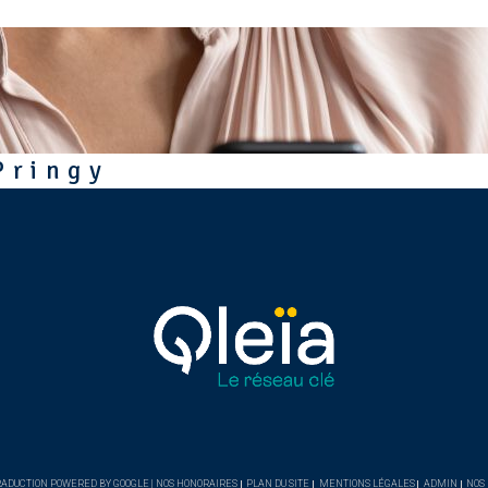
Pringy
 TRADUCTION POWERED BY GOOGLE |
NOS HONORAIRES
PLAN DU SITE
MENTIONS LÉGALES
ADMIN
NOS