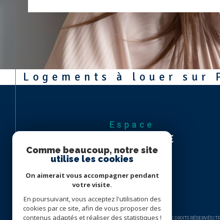
Logements à louer sur 
Espace
PROPRIÉTAIRE
Comme beaucoup, notre site
Se connecter
utilise les cookies
On aimerait vous accompagner pendant
votre visite.
En poursuivant, vous acceptez l'utilisation des
cookies par ce site, afin de vous proposer des
contenus adaptés et réaliser des statistiques !
© 2026 | TOUS DROITS RÉSERVÉS |