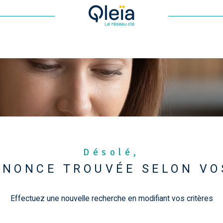
Voir les
0
annonces
uer
Estimer
année
LOCALISATION
1
LOYER
née
Désolé,
NONCE TROUVÉE SELON VO
Effectuez une nouvelle recherche en modifiant vos critères