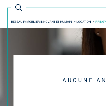
RÉSEAU IMMOBILIER INNOVANT ET HUMAIN
LOCATION
PRINGY
Lo
Acheter
à l'
TYPE DE BIEN
de l'ancien
à l'an
77310 - Pringy
AUCUNE AN